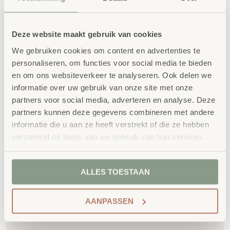
Kwaliteit
: al ons school- en
kinderopvangmeubilair is uitvoerig getest en
Deze website maakt gebruik van cookies
voldoet aan GS- en TÜV-keuringen
We gebruiken cookies om content en advertenties te
Duurzaamheid
: wij werken met circulaire
personaliseren, om functies voor social media te bieden
producten, waaronder onze
OneWood-lijn
van
en om ons websiteverkeer te analyseren. Ook delen we
100% FSC
-gecertificeerd Scandinavisch hout.
informatie over uw gebruik van onze site met onze
partners voor social media, adverteren en analyse. Deze
Daarnaast zelfs voorzien van het
partners kunnen deze gegevens combineren met andere
milieukeurmerk
EU-Ecolabel
.
informatie die u aan ze heeft verstrekt of die ze hebben
Extra informatie
verzameld op basis van uw gebruik van hun services.
SKU
1.001.009
ALLES TOESTAAN
AANPASSEN