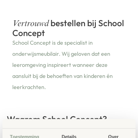
bestellen bij School
Vertrouwd
Concept
School Concept is de specialist in
onderwijsmeubilair. Wij geloven dat een
leeromgeving inspireert wanneer deze
aansluit bij de behoeften van kinderen én
leerkrachten.
Waarom School Concept?
Maatwerk
: ieder project start vanuit uw idee
en onze ervaring
Toestemming
Details
Over