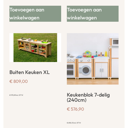
Toevoegen aan
Toevoegen aan
winkelwagen
winkelwagen
Buiten Keuken XL
€
809,00
Keukenblok 7-delig
€
978,89
incl. BTW
(240cm)
€
576,90
€
698,05
incl. BTW