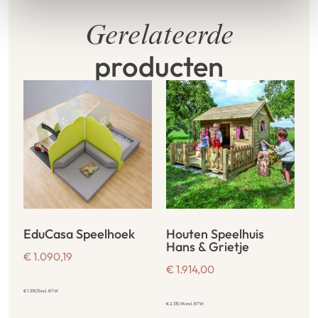
Gerelateerde
producten
EduCasa Speelhoek
Houten Speelhuis
Hans & Grietje
€
1.090,19
€
1.914,00
€
1.319,13
incl. BTW
€
2.315,94
incl. BTW