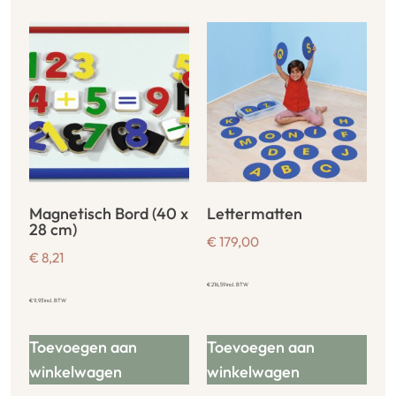
Magnetisch Bord (40 x
Lettermatten
28 cm)
€
179,00
€
8,21
€
216,59
incl. BTW
€
9,93
incl. BTW
Toevoegen aan
Toevoegen aan
winkelwagen
winkelwagen