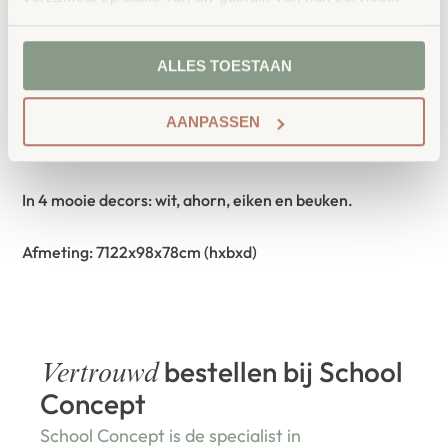
Opbergruimte voor pennen
Verrijdbaar dankzij 4 wielen
ALLES TOESTAAN
2 grotere en 2 kleinere vakken aan beide zijden
8 kleine en 4 grote transparante boxen van duurzaam
AANPASSEN
bio-based kunststof TreeNside
In 4 mooie decors: wit, ahorn, eiken en beuken.
Afmeting: 7122x98x78cm (hxbxd)
bestellen bij School
Vertrouwd
Concept
School Concept is de specialist in