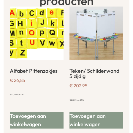
producten
Alfabet Pittenzakjes
Teken/ Schilderwand
5 zijdig
€
26,85
€
202,95
€
32,49
incl. BTW
€
245,57
incl. BTW
Toevoegen aan
Toevoegen aan
winkelwagen
winkelwagen