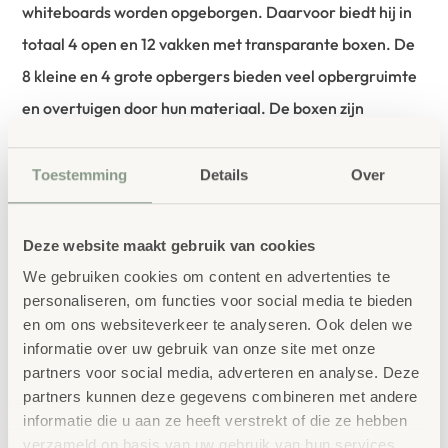
whiteboards worden opgeborgen. Daarvoor biedt hij in
totaal 4 open en 12 vakken met transparante boxen. De
8 kleine en 4 grote opbergers bieden veel opbergruimte
en overtuigen door hun materiaal. De boxen zijn
gemaakt van de biogebaseerde kunststof treeNside. Ook
voor stiften, papier en kwasten biedt de creatieve
Toestemming
Details
Over
schildersezel opbergmogelijkheden. De verf kan er
eventueel bovenop staan. Bij beperkte ruimte zijn de 4
Deze website maakt gebruik van cookies
wieltjes uiterst praktisch. Hiermee kunt u de
We gebruiken cookies om content en advertenties te
atelierwagen na het knutselen eenvoudig tegen de muur
personaliseren, om functies voor social media te bieden
en om ons websiteverkeer te analyseren. Ook delen we
of naar een andere kamer schuiven.
informatie over uw gebruik van onze site met onze
partners voor social media, adverteren en analyse. Deze
Details in één oogopslag:
partners kunnen deze gegevens combineren met andere
informatie die u aan ze heeft verstrekt of die ze hebben
2 magnetische whiteboards
verzameld op basis van uw gebruik van hun services.