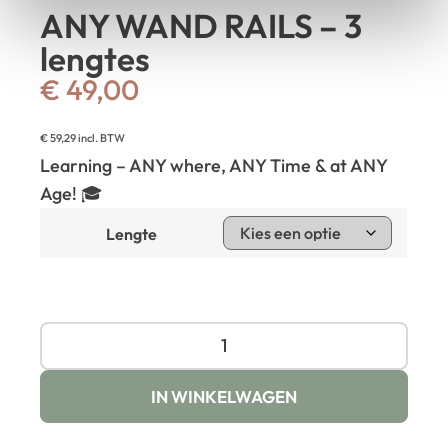
ANY WAND RAILS – 3
lengtes
€
49,00
€
59,29
incl. BTW
Learning – ANY where, ANY Time & at ANY
Age! 🎓
Lengte
IN WINKELWAGEN