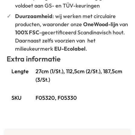
voldoet aan GS- en TÜV-keuringen
Duurzaamheid
: wij werken met circulaire
producten, waaronder onze
OneWood-lijn
van
100% FSC
-gecertificeerd Scandinavisch hout.
Daarnaast zelfs voorzien van het
milieukeurmerk
EU-Ecolabel
.
Extra informatie
Lengte
27cm (1/St.), 112,5cm (2/St.), 187,5cm
(3/St.)
SKU
F05320, F05330