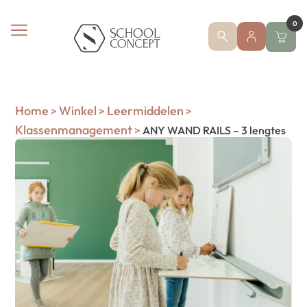
0
Home
Winkel
Leermiddelen
>
>
>
Klassenmanagement
>
ANY WAND RAILS – 3 lengtes