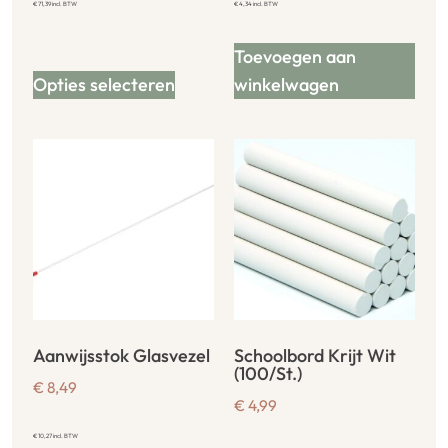
€
71,39
incl. BTW
€
4,34
incl. BTW
Toevoegen aan
Opties selecteren
winkelwagen
Aanwijsstok Glasvezel
Schoolbord Krijt Wit
(100/St.)
€
8,49
€
4,99
€
10,27
incl. BTW