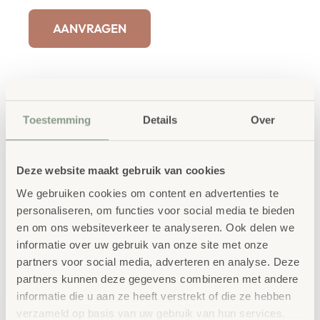
AANVRAGEN
Toestemming
Details
Over
Productbeschrijving
Onze ACTIVE gestoffeerde zitelementen creëren
Deze website maakt gebruik van cookies
flexibele ruimtes voor geconcentreerd werken,
We gebruiken cookies om content en advertenties te
discussiëren of ontspannen.
personaliseren, om functies voor social media te bieden
De elementen kunnen eenvoudig naar de juiste plek
en om ons websiteverkeer te analyseren. Ook delen we
informatie over uw gebruik van onze site met onze
worden verplaatst. Of het nu in de BSO ruimte, de
partners voor social media, adverteren en analyse. Deze
leeromgeving, de personeelskamer, de bibliotheek of in
partners kunnen deze gegevens combineren met andere
de gang is, de ACTIVE-serie zorgt voor de juiste “feel
informatie die u aan ze heeft verstrekt of die ze hebben
verzameld op basis van uw gebruik van hun services.
good” sfeer.