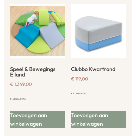
Speel & Bewegings
Clubbo Kwartrond
Eiland
€
119,00
€
1.349,00
€
143,99
incl. BTW
€
1.632,29
incl. BTW
Toevoegen aan
Toevoegen aan
winkelwagen
winkelwagen