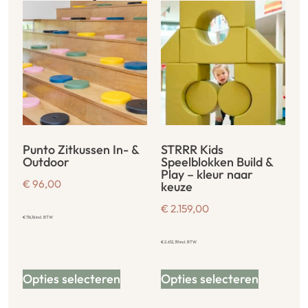
Punto Zitkussen In- &
STRRR Kids
Outdoor
Speelblokken Build &
Play – kleur naar
€
96,00
keuze
€
2.159,00
€
116,16
incl. BTW
€
2.612,39
incl. BTW
Opties selecteren
Opties selecteren