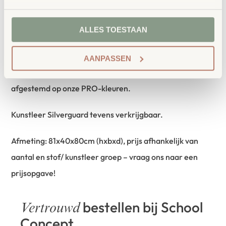
Een aangenaam, zacht zitcomfort zorgt voor langdurig
ALLES TOESTAAN
zitcomfort. De zorgvuldig geselecteerde
bekledingsstoffen voelen aangenaam zacht aan en zijn
AANPASSEN
zeer duurzaam. We hebben alle bekledingsstoffen
afgestemd op onze PRO-kleuren.
Kunstleer Silverguard tevens verkrijgbaar.
Afmeting: 81x40x80cm (hxbxd), prijs afhankelijk van
aantal en stof/ kunstleer groep – vraag ons naar een
prijsopgave!
bestellen bij School
Vertrouwd
Concept