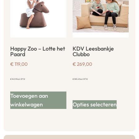
Happy Zoo – Lotte het
KDV Leesbankje
Paard
Clubbo
€
119,00
€
269,00
€
143,99
incl. BTW
€
325,49
incl. BTW
Toevoegen aan
winkelwagen
Opties selecteren