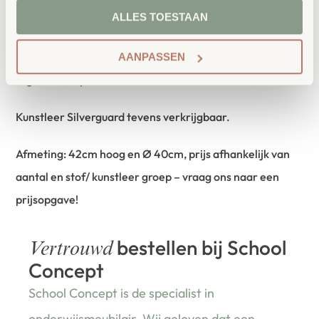
zitcomfort. De zorgvuldig geselecteerde
ALLES TOESTAAN
bekledingsstoffen voelen aangenaam zacht aan en zijn
zeer duurzaam. We hebben alle bekledingsstoffen
AANPASSEN
afgestemd op onze PRO-kleuren.
Kunstleer Silverguard tevens verkrijgbaar.
Afmeting: 42cm hoog en Ø 40cm, prijs afhankelijk van
aantal en stof/ kunstleer groep – vraag ons naar een
prijsopgave!
bestellen bij School
Vertrouwd
Concept
School Concept is de specialist in
onderwijsmeubilair. Wij geloven dat een