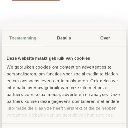
Productbeschrijving
Toestemming
Details
Over
Onze ACTIVE gestoffeerde zitelementen creëren
flexibele ruimtes voor geconcentreerd werken,
Deze website maakt gebruik van cookies
discussiëren of ontspannen.
We gebruiken cookies om content en advertenties te
De elementen kunnen eenvoudig naar de juiste plek
personaliseren, om functies voor social media te bieden
en om ons websiteverkeer te analyseren. Ook delen we
worden verplaatst. Of het nu in de BSO ruimte, de
informatie over uw gebruik van onze site met onze
leeromgeving, de personeelskamer, de bibliotheek of in
partners voor social media, adverteren en analyse. Deze
de gang is, de ACTIVE-serie zorgt voor de juiste “feel
partners kunnen deze gegevens combineren met andere
informatie die u aan ze heeft verstrekt of die ze hebben
good” sfeer.
verzameld op basis van uw gebruik van hun services.
Een aangenaam, zacht zitcomfort zorgt voor langdurig