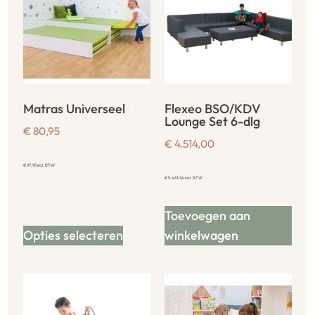
Matras Universeel
Flexeo BSO/KDV
Lounge Set 6-dlg
€
80,95
€
4.514,00
€
97,95
incl. BTW
€
5.461,94
incl. BTW
Toevoegen aan
Opties selecteren
winkelwagen