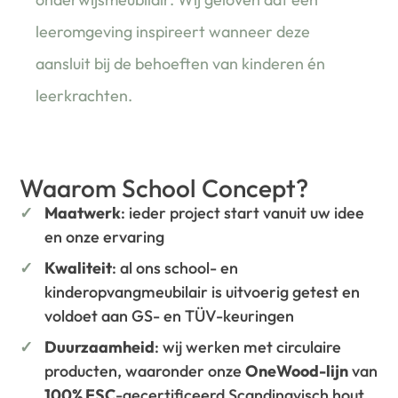
leeromgeving inspireert wanneer deze
aansluit bij de behoeften van kinderen én
leerkrachten.
Waarom School Concept?
Maatwerk
: ieder project start vanuit uw idee
en onze ervaring
Kwaliteit
: al ons school- en
kinderopvangmeubilair is uitvoerig getest en
voldoet aan GS- en TÜV-keuringen
Duurzaamheid
: wij werken met circulaire
producten, waaronder onze
OneWood-lijn
van
100% FSC
-gecertificeerd Scandinavisch hout.