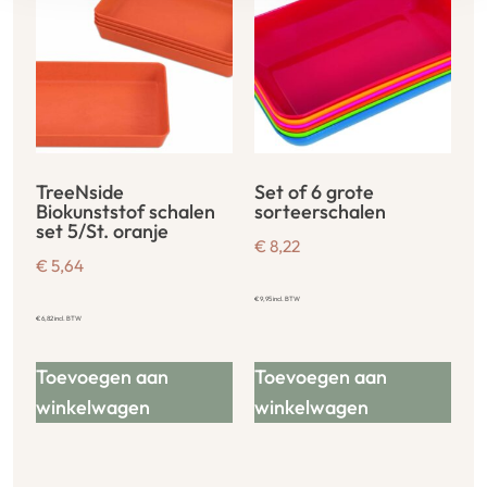
TreeNside
Set of 6 grote
Biokunststof schalen
sorteerschalen
set 5/St. oranje
€
8,22
€
5,64
€
9,95
incl. BTW
€
6,82
incl. BTW
Toevoegen aan
Toevoegen aan
winkelwagen
winkelwagen