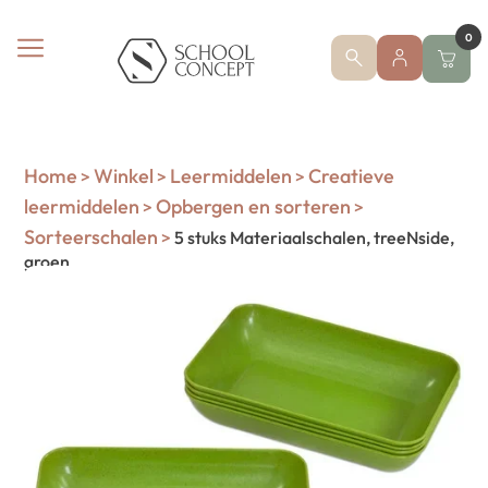
0
Home
Winkel
Leermiddelen
Creatieve
>
>
>
leermiddelen
Opbergen en sorteren
>
>
Sorteerschalen
>
5 stuks Materiaalschalen, treeNside,
groen