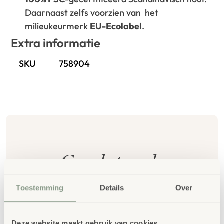
Daarnaast zelfs voorzien van het
milieukeurmerk
EU-Ecolabel
.
Extra informatie
SKU
758904
Gerelateerde
producten
Toestemming
Details
Over
Deze website maakt gebruik van cookies