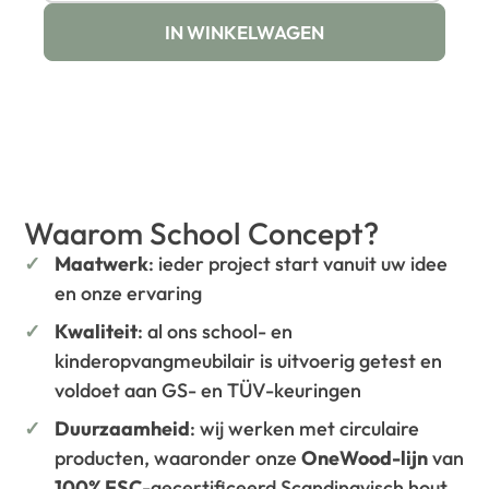
IN WINKELWAGEN
Waarom School Concept?
Maatwerk
: ieder project start vanuit uw idee
en onze ervaring
Kwaliteit
: al ons school- en
kinderopvangmeubilair is uitvoerig getest en
voldoet aan GS- en TÜV-keuringen
Duurzaamheid
: wij werken met circulaire
producten, waaronder onze
OneWood-lijn
van
100% FSC
-gecertificeerd Scandinavisch hout.