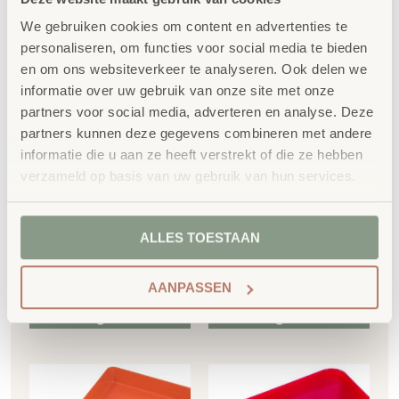
We gebruiken cookies om content en advertenties te
personaliseren, om functies voor social media te bieden
TreeNside
en om ons websiteverkeer te analyseren. Ook delen we
Biokunststof schalen
informatie over uw gebruik van onze site met onze
set 5/St. geel
partners voor social media, adverteren en analyse. Deze
€
5,64
partners kunnen deze gegevens combineren met andere
TreeNside
Biokunststof schalen
informatie die u aan ze heeft verstrekt of die ze hebben
set 6/St. gekleurd
€
6,82
incl. BTW
verzameld op basis van uw gebruik van hun services.
€
6,33
ALLES TOESTAAN
€
7,66
incl. BTW
AANPASSEN
Toevoegen aan
Toevoegen aan
winkelwagen
winkelwagen