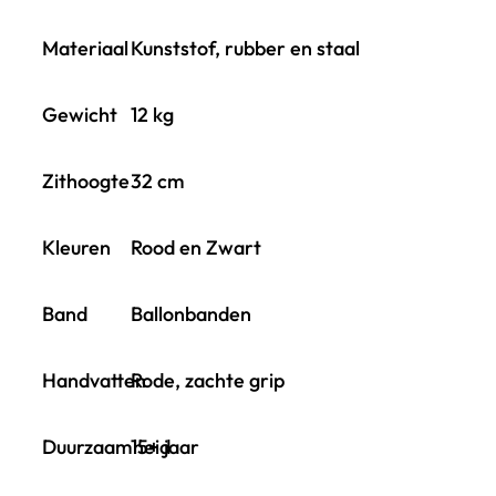
Materiaal
Kunststof, rubber en staal
Gewicht
12 kg
Zithoogte
32 cm
Kleuren
Rood en Zwart
Band
Ballonbanden
Handvatten
Rode, zachte grip
Duurzaamheid
15+ jaar