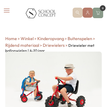
0
Home
Winkel
Kinderopvang
Buitenspelen
>
>
>
>
Rijdend materiaal
Driewielers
>
>
Driewieler met
ballonwielen | 4-10 jaar