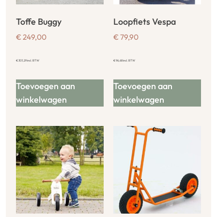
Toffe Buggy
Loopfiets Vespa
€
249,00
€
79,90
€
301,29
incl. BTW
€
96,68
incl. BTW
Toevoegen aan
Toevoegen aan
winkelwagen
winkelwagen