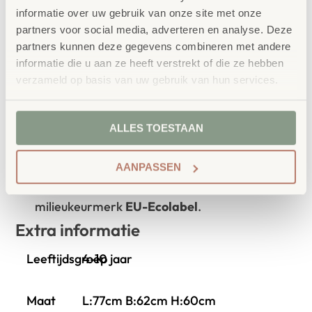
Waarom School Concept?
informatie over uw gebruik van onze site met onze
Maatwerk
: ieder project start vanuit uw idee
partners voor social media, adverteren en analyse. Deze
en onze ervaring
partners kunnen deze gegevens combineren met andere
informatie die u aan ze heeft verstrekt of die ze hebben
Kwaliteit
: al ons school- en
verzameld op basis van uw gebruik van hun services.
kinderopvangmeubilair is uitvoerig getest en
voldoet aan GS- en TÜV-keuringen
ALLES TOESTAAN
Duurzaamheid
: wij werken met circulaire
producten, waaronder onze
OneWood-lijn
van
100% FSC
-gecertificeerd Scandinavisch hout.
AANPASSEN
Daarnaast zelfs voorzien van het
milieukeurmerk
EU-Ecolabel
.
Extra informatie
Leeftijdsgroep
4-10 jaar
Maat
L:77cm B:62cm H:60cm