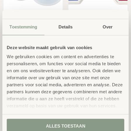
Giant Stamp Animal
Mega Inktkussens - 3/St.
Tracks, 12 stuks Dia
excl.
€
14,54
7,5cm
Toestemming
Details
Over
BTW
excl.
€
18,95
BTW
Deze website maakt gebruik van cookies
We gebruiken cookies om content en advertenties te
personaliseren, om functies voor social media te bieden
en om ons websiteverkeer te analyseren. Ook delen we
informatie over uw gebruik van onze site met onze
partners voor social media, adverteren en analyse. Deze
partners kunnen deze gegevens combineren met andere
Weer stempel set-12
Reuzen Stempel Kussens
informatie die u aan ze heeft verstrekt of die ze hebben
stuks
excl.
€
20,18
verzameld op basis van uw gebruik van hun services.
excl.
€
23,77
BTW
BTW
ALLES TOESTAAN