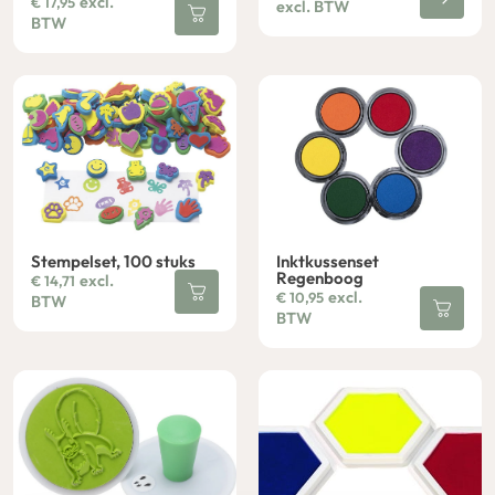
excl.
€
17,95
excl. BTW
BTW
Stempelset, 100 stuks
Inktkussenset
Regenboog
excl.
€
14,71
excl.
€
10,95
BTW
BTW