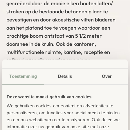
gecreëerd door de mooie eiken houten latten/
stroken op de bestaande betonnen pilaar te
bevestigen en door akoestische vilten bladeren
aan het plafond toe te voegen waardoor een
prachtige boom ontstaat van 5 1/2 meter
doorsnee in de kruin. Ook de kantoren,
multifunctionele ruimte, kantine, receptie en
splitsruimtes zijn voorzien van nieuw
toekomstgericht en ergonomisch verantwoord
meubilair. De vloeren zijn voorzien van een nieuwe
Toestemming
Details
Over
frisse laag, de muren geschilderd, nieuwe
schoonloop matten tot facilitaire producten.
Deze website maakt gebruik van cookies
Verder hebben wij gezorgd voor positieve Visuals,
We gebruiken cookies om content en advertenties te
personaliseren, om functies voor social media te bieden
door letters ” School is Cool” in de vide te plaatsen
en om ons websiteverkeer te analyseren. Ook delen we
met een grappige loopfiets past het goed bij de
informatie over uw gebruik van onze site met onze