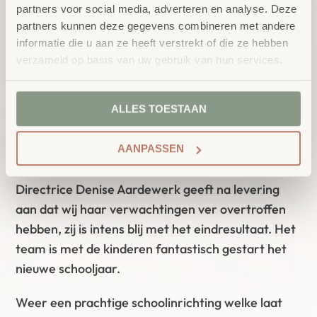
bestaande groene trap. Bij de gele trap hebben
partners voor social media, adverteren en analyse. Deze
we een gieter opgehangen met waterdruppels in
partners kunnen deze gegevens combineren met andere
verschillende kleuren welke symbolisch de
informatie die u aan ze heeft verstrekt of die ze hebben
diversiteit aan culturen weergeeft van de
verzameld op basis van uw gebruik van hun services.
leerlingen die hier kunnen Bloeien!
ALLES TOESTAAN
Door de rijke stoffen en zacht frisse pistache kleur
in combinatie met natuurlijk berken hout, wit &
AANPASSEN
aarde tinten voelt het heel huiselijk aan.
Directrice Denise Aardewerk geeft na levering
aan dat wij haar verwachtingen ver overtroffen
hebben, zij is intens blij met het eindresultaat. Het
team is met de kinderen fantastisch gestart het
nieuwe schooljaar.
Weer een prachtige schoolinrichting welke laat