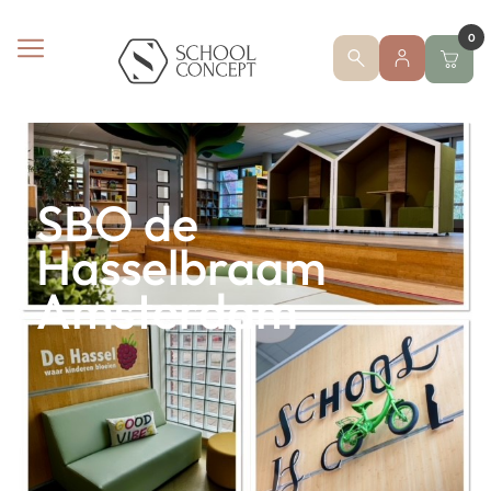
0
SBO de
Hasselbraam
Amsterdam