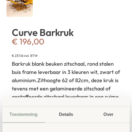
Curve Barkruk
€
196,00
€
237,16
incl. BTW
Barkruk blank beuken zitschaal, rond stalen
buis frame leverbaar in 3 kleuren wit, zwart of
aluminium.
Zithoogte 62 of 82cm, deze kruk is
tevens met een gelamineerde zitschaal of
gestoffeerde zitschaal leverbaar in een ruime
keuze aan kleuren met padding of
knopen.
Verder is er een beuken houten
Toestemming
Details
Over
onderstel leverbaar. Vraag om een scherpe
offerte!