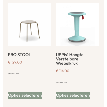
PRO STOOL
UPPis1 Hoogte
Verstelbare
€
129,00
Wiebelkruk
€
114,00
€
156,09
incl. BTW
€
137,94
incl. BTW
Opties selecteren
Opties selecteren