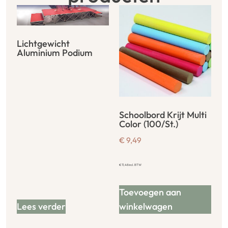
Lichtgewicht
Aluminium Podium
Schoolbord Krijt Multi
Color (100/St.)
€
9,49
€
11,48
incl. BTW
Toevoegen aan
Lees verder
winkelwagen